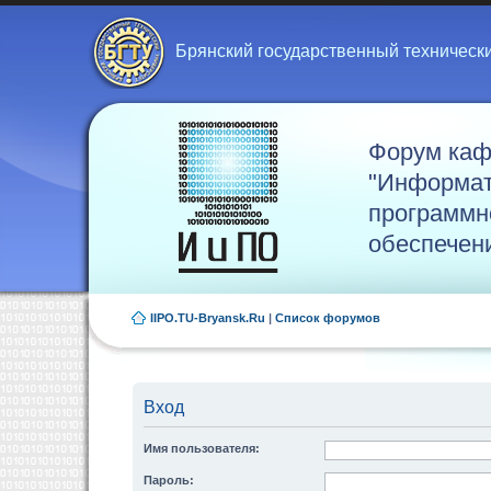
Брянский государственный техническ
Форум ка
"Информат
программн
обеспечен
IIPO.TU-Bryansk.Ru
|
Список форумов
Вход
Имя пользователя:
Пароль: