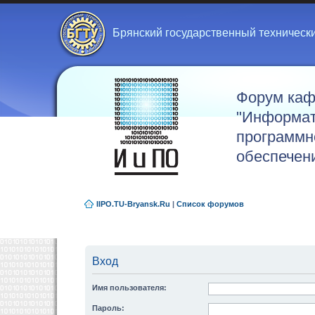
Брянский государственный техническ
Форум ка
"Информат
программн
обеспечен
IIPO.TU-Bryansk.Ru
|
Список форумов
Вход
Имя пользователя:
Пароль: