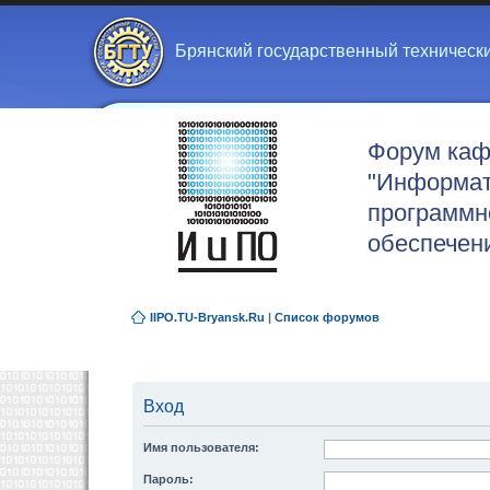
Брянский государственный техническ
Форум ка
"Информат
программн
обеспечен
IIPO.TU-Bryansk.Ru
|
Список форумов
Вход
Имя пользователя:
Пароль: