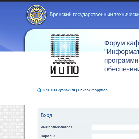
Брянский государственный техническ
Форум ка
"Информат
программн
обеспечен
IIPO.TU-Bryansk.Ru
|
Список форумов
Вход
Имя пользователя:
Пароль: