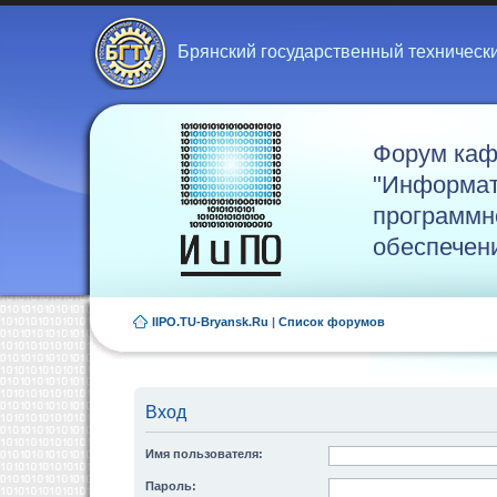
Брянский государственный техническ
Форум ка
"Информат
программн
обеспечен
IIPO.TU-Bryansk.Ru
|
Список форумов
Вход
Имя пользователя:
Пароль: