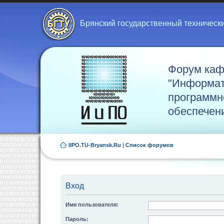
Брянский государственный техническ
Форум ка
"Информат
программн
обеспечен
IIPO.TU-Bryansk.Ru
|
Список форумов
Вход
Имя пользователя:
Пароль: