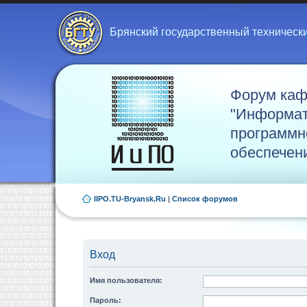
Брянский государственный техническ
Форум ка
"Информат
программн
обеспечен
IIPO.TU-Bryansk.Ru
|
Список форумов
Вход
Имя пользователя:
Пароль: