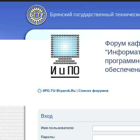
Брянский государственный техническ
Форум ка
"Информат
программн
обеспечен
IIPO.TU-Bryansk.Ru
|
Список форумов
Вход
Имя пользователя:
Пароль: