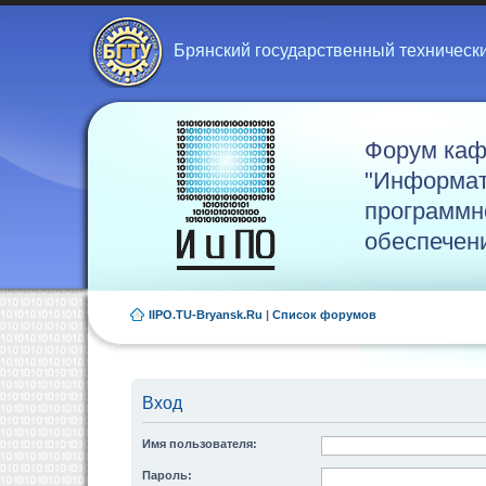
Брянский государственный техническ
Форум ка
"Информат
программн
обеспечен
IIPO.TU-Bryansk.Ru
|
Список форумов
Вход
Имя пользователя:
Пароль: