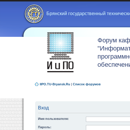
Брянский государственный техническ
Форум ка
"Информат
программн
обеспечен
IIPO.TU-Bryansk.Ru
|
Список форумов
Вход
Имя пользователя:
Пароль: