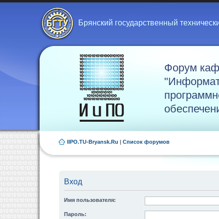
Брянский государственный техническ
Форум ка
"Информат
программн
обеспечен
IIPO.TU-Bryansk.Ru
|
Список форумов
Вход
Имя пользователя:
Пароль: