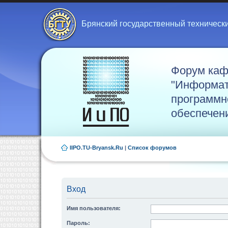
Брянский государственный техническ
Форум ка
"Информат
программн
обеспечен
IIPO.TU-Bryansk.Ru
|
Список форумов
Вход
Имя пользователя:
Пароль: