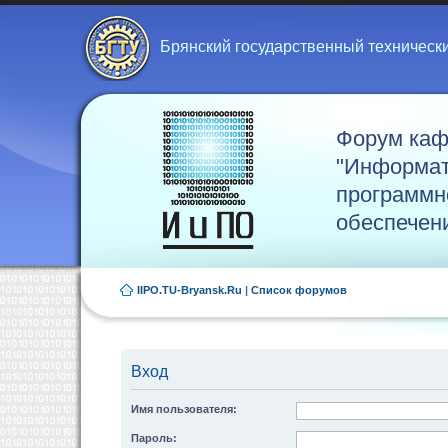
Брянский государственный техническ
Форум ка
"Информат
программн
обеспечен
IIPO.TU-Bryansk.Ru
|
Список форумов
Вход
Имя пользователя:
Пароль: