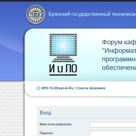
Брянский государственный техническ
Форум ка
"Информат
программн
обеспечен
IIPO.TU-Bryansk.Ru
|
Список форумов
Вход
Имя пользователя:
Пароль: