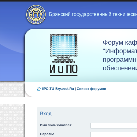
Брянский государственный техническ
Форум ка
"Информат
программн
обеспечен
IIPO.TU-Bryansk.Ru
|
Список форумов
Вход
Имя пользователя:
Пароль: