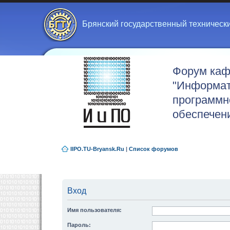
Брянский государственный техническ
Форум ка
"Информат
программн
обеспечен
IIPO.TU-Bryansk.Ru
|
Список форумов
Вход
Имя пользователя:
Пароль: