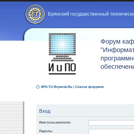
Брянский государственный техническ
Форум ка
"Информат
программн
обеспечен
IIPO.TU-Bryansk.Ru
|
Список форумов
Вход
Имя пользователя:
Пароль: