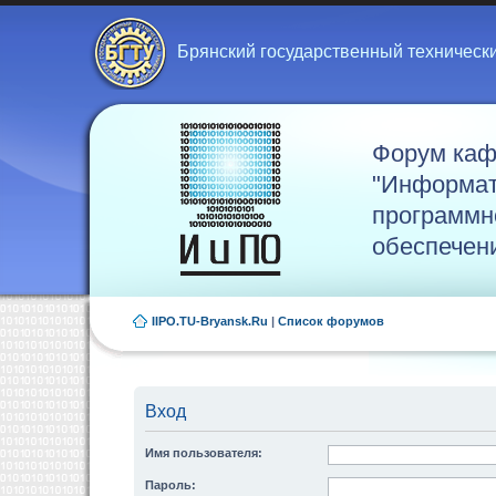
Брянский государственный техническ
Форум ка
"Информат
программн
обеспечен
IIPO.TU-Bryansk.Ru
|
Список форумов
Вход
Имя пользователя:
Пароль: