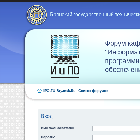
Брянский государственный техническ
Форум ка
"Информат
программн
обеспечен
IIPO.TU-Bryansk.Ru
|
Список форумов
Вход
Имя пользователя:
Пароль: