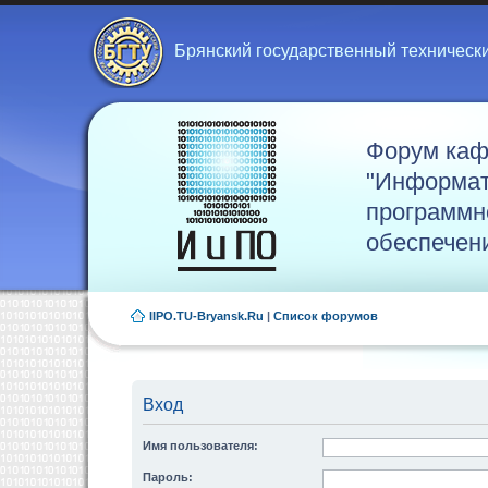
Брянский государственный техническ
Форум ка
"Информат
программн
обеспечен
IIPO.TU-Bryansk.Ru
|
Список форумов
Вход
Имя пользователя:
Пароль: