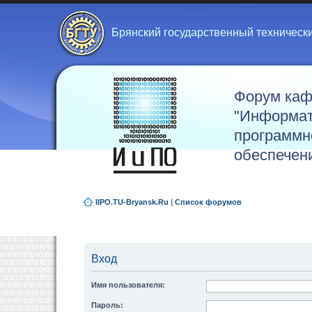
Брянский государственный техническ
Форум ка
"Информат
программн
обеспечен
IIPO.TU-Bryansk.Ru
|
Список форумов
Вход
Имя пользователя:
Пароль: