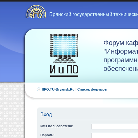
Брянский государственный техническ
Форум ка
"Информат
программн
обеспечен
IIPO.TU-Bryansk.Ru
|
Список форумов
Вход
Имя пользователя:
Пароль: