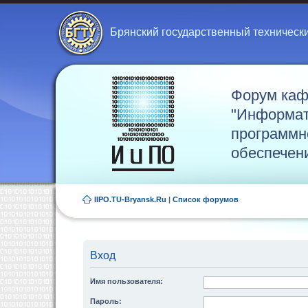
Брянский государственный техническ
Форум ка
"Информат
программн
обеспечен
IIPO.TU-Bryansk.Ru
|
Список форумов
Вход
Имя пользователя:
Пароль: