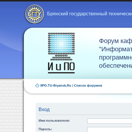
Брянский государственный техническ
Форум ка
"Информат
программн
обеспечен
IIPO.TU-Bryansk.Ru
|
Список форумов
Вход
Имя пользователя:
Пароль: