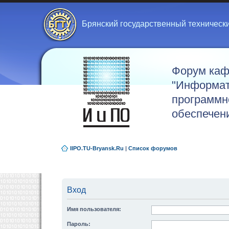
Брянский государственный техническ
Форум ка
"Информат
программн
обеспечен
IIPO.TU-Bryansk.Ru
|
Список форумов
Вход
Имя пользователя:
Пароль: