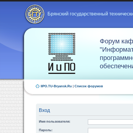
Брянский государственный техническ
Форум ка
"Информат
программн
обеспечен
IIPO.TU-Bryansk.Ru
|
Список форумов
Вход
Имя пользователя:
Пароль: