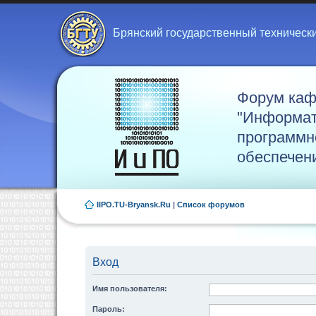
Брянский государственный техническ
Форум ка
"Информат
программн
обеспечен
IIPO.TU-Bryansk.Ru
|
Список форумов
Вход
Имя пользователя:
Пароль: