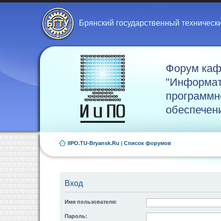
Брянский государственный техническ
Форум ка
"Информат
программн
обеспечен
IIPO.TU-Bryansk.Ru
|
Список форумов
Вход
Имя пользователя:
Пароль: