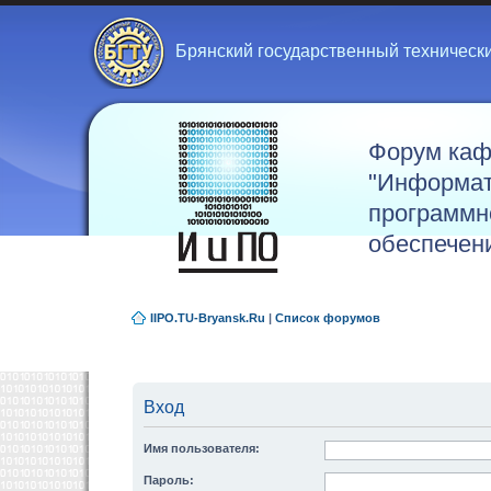
Брянский государственный техническ
Форум ка
"Информат
программн
обеспечен
IIPO.TU-Bryansk.Ru
|
Список форумов
Вход
Имя пользователя:
Пароль: