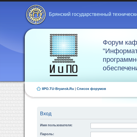
Брянский государственный техническ
Форум ка
"Информат
программн
обеспечен
IIPO.TU-Bryansk.Ru
|
Список форумов
Вход
Имя пользователя:
Пароль: