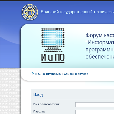
Брянский государственный техническ
Форум ка
"Информат
программн
обеспечен
IIPO.TU-Bryansk.Ru
|
Список форумов
Вход
Имя пользователя:
Пароль: