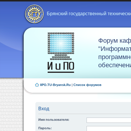
Брянский государственный техническ
Форум ка
"Информат
программн
обеспечен
IIPO.TU-Bryansk.Ru
|
Список форумов
Вход
Имя пользователя:
Пароль: