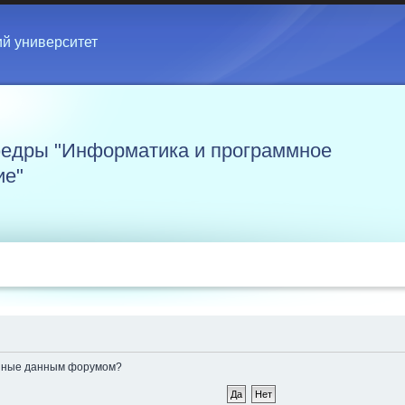
ий университет
едры "Информатика и программное
ие"
ленные данным форумом?