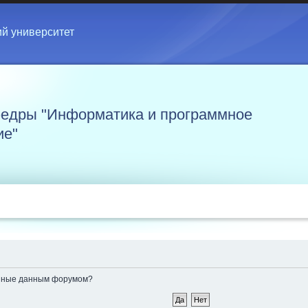
ий университет
едры "Информатика и программное
ие"
ленные данным форумом?