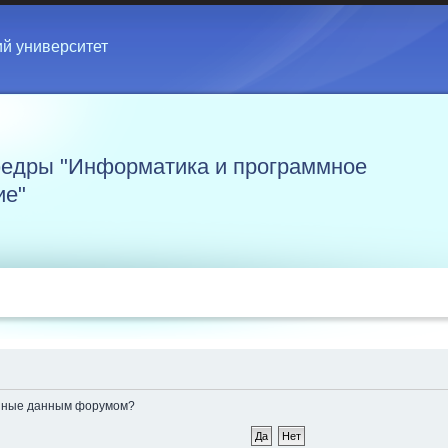
ий университет
едры "Информатика и программное
ие"
ленные данным форумом?