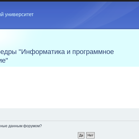
ий университет
едры "Информатика и программное
ие"
ленные данным форумом?