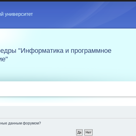
ий университет
едры "Информатика и программное
ие"
ленные данным форумом?