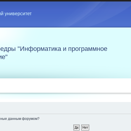
ий университет
едры "Информатика и программное
ие"
ленные данным форумом?