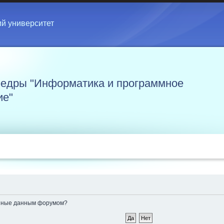
ий университет
едры "Информатика и программное
ие"
ленные данным форумом?