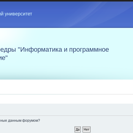
ий университет
едры "Информатика и программное
ие"
ленные данным форумом?