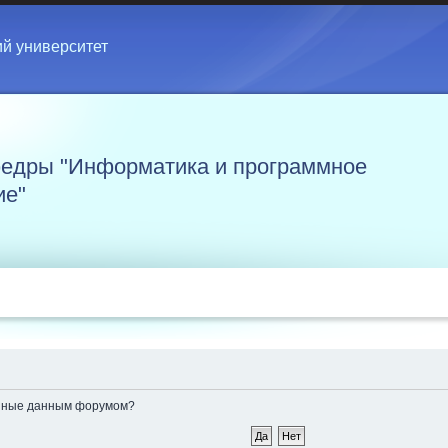
ий университет
едры "Информатика и программное
ие"
ленные данным форумом?