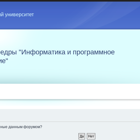
ий университет
едры "Информатика и программное
ие"
ленные данным форумом?