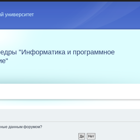
ий университет
едры "Информатика и программное
ие"
ленные данным форумом?