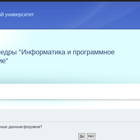
ий университет
едры "Информатика и программное
ие"
ленные данным форумом?