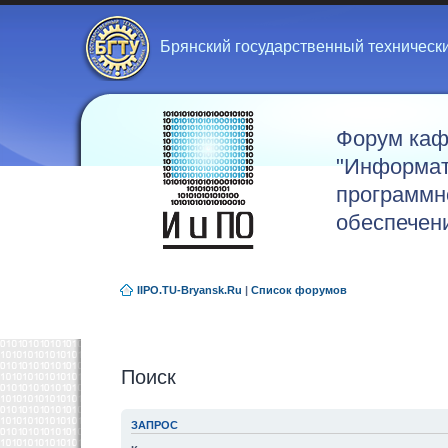
Брянский государственный техническ
Форум ка
"Информат
программн
обеспечен
IIPO.TU-Bryansk.Ru
|
Список форумов
Поиск
ЗАПРОС