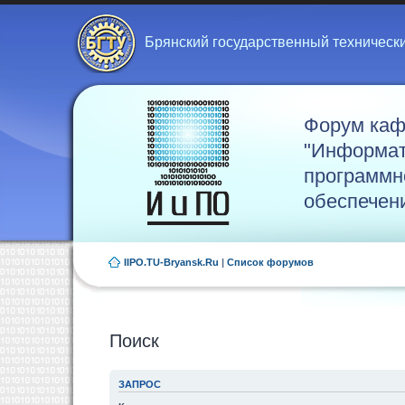
Брянский государственный техническ
Форум ка
"Информат
программн
обеспечен
IIPO.TU-Bryansk.Ru
|
Список форумов
Поиск
ЗАПРОС