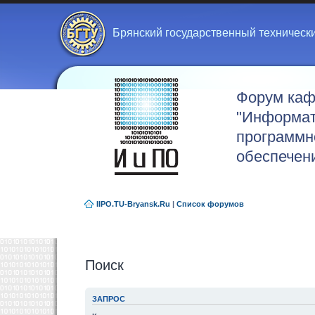
Брянский государственный техническ
Форум ка
"Информат
программн
обеспечен
IIPO.TU-Bryansk.Ru
|
Список форумов
Поиск
ЗАПРОС