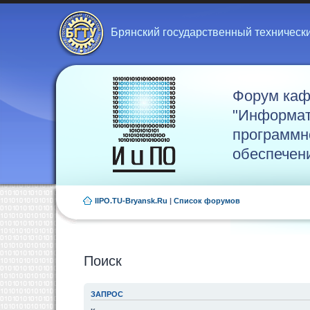
Брянский государственный техническ
Форум ка
"Информат
программн
обеспечен
IIPO.TU-Bryansk.Ru
|
Список форумов
Поиск
ЗАПРОС