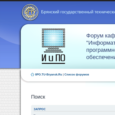
Брянский государственный техническ
Форум ка
"Информат
программн
обеспечен
IIPO.TU-Bryansk.Ru
|
Список форумов
Поиск
ЗАПРОС