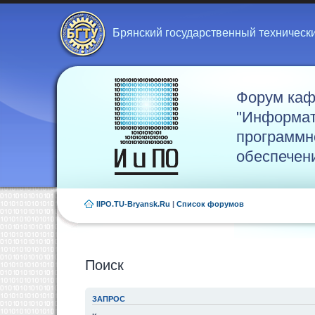
Брянский государственный техническ
Форум ка
"Информат
программн
обеспечен
IIPO.TU-Bryansk.Ru
|
Список форумов
Поиск
ЗАПРОС